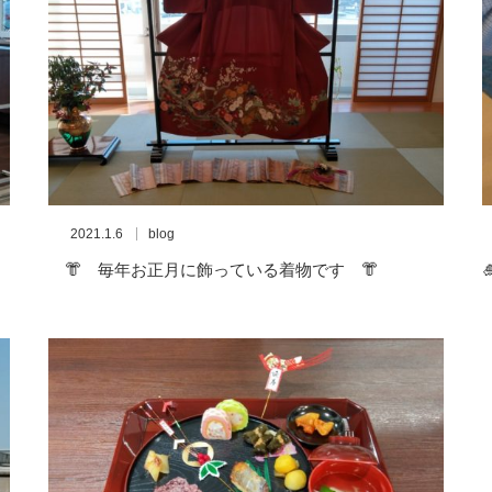
2021.1.6
blog
👘 毎年お正月に飾っている着物です 👘